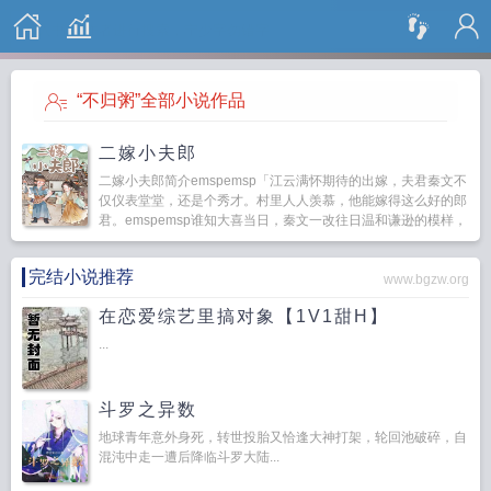
搜 索
“不归粥”全部小说作品
二嫁小夫郎
二嫁小夫郎简介emspemsp「江云满怀期待的出嫁，夫君秦文不
仅仪表堂堂，还是个秀才。村里人人羡慕，他能嫁得这么好的郎
君。emspemsp谁知大喜当日，秦文一改往日温和谦逊的模样，
当着满堂宾客的面，撕毁婚约，说迎他...
完结小说推荐
www.bgzw.org
在恋爱综艺里搞对象【1V1甜H】
...
斗罗之异数
地球青年意外身死，转世投胎又恰逢大神打架，轮回池破碎，自
混沌中走一遭后降临斗罗大陆...