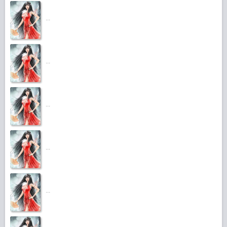
...
...
...
...
...