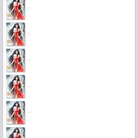
...
...
...
...
...
...