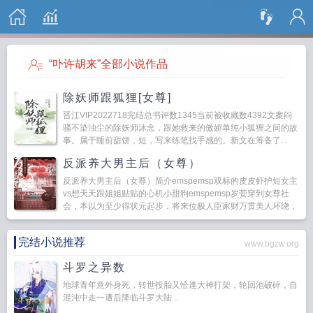
搜 索
“卟许胡来”全部小说作品
除妖师跟狐狸[女尊]
晋江VIP2022718完结总书评数1345当前被收藏数4392文案闷
骚不染浊尘的除妖师沐念，跟她救来的傲娇单纯小狐狸之间的故
事。属于睡前甜饼，短，写来练笔找手感的。新文在筹备了...
反派养大男主后（女尊）
反派养大男主后（女尊）简介emspemsp双标的皮皮虾护短女主
vs想天天跟姐姐贴贴的心机小甜狗emspemsp岁荌穿到女尊社
会，本以为至少得状元起步，将来位极人臣家财万贯美人环绕，
各色男子随意挑选！！！emsp...
完结小说推荐
www.bgzw.org
斗罗之异数
地球青年意外身死，转世投胎又恰逢大神打架，轮回池破碎，自
混沌中走一遭后降临斗罗大陆...