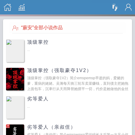
搜 索
“蕨安”全部小说作品
顶级掌控
...
顶级掌控（强取豪夺1V2）
顶级掌控（强取豪夺1V2）简介emspemsp早逝的妈，爱赌的
爹，重病的姥姥。吴漪每天骑三轮车卖菜赚钱，直到债主把她拖
上面包车，沉聿行从天而降替她摆平一切，代价是她做他的金丝
雀，吴漪过得压抑又窒息，最终离开了他。五年后，沉...
劣等爱人
...
劣等爱人（亲叔侄）
劣等爱人（亲叔侄）简介emspemsp霍仟碎长大后第一次见小叔