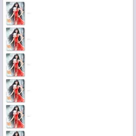
...
...
...
...
...