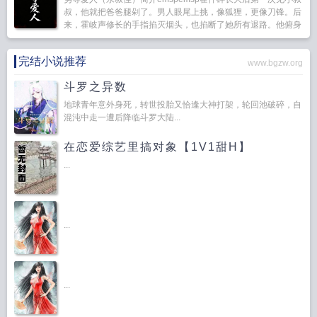
叔，他就把爸爸腿剁了。男人眼尾上挑，像狐狸，更像刀锋。后
来，霍岐声修长的手指掐灭烟头，也掐断了她所有退路。他俯身
下来，嗓音带笑，小侄女，躲什么？你浑身上下，哪...
完结小说推荐
www.bgzw.org
斗罗之异数
地球青年意外身死，转世投胎又恰逢大神打架，轮回池破碎，自
混沌中走一遭后降临斗罗大陆...
在恋爱综艺里搞对象【1V1甜H】
...
...
...