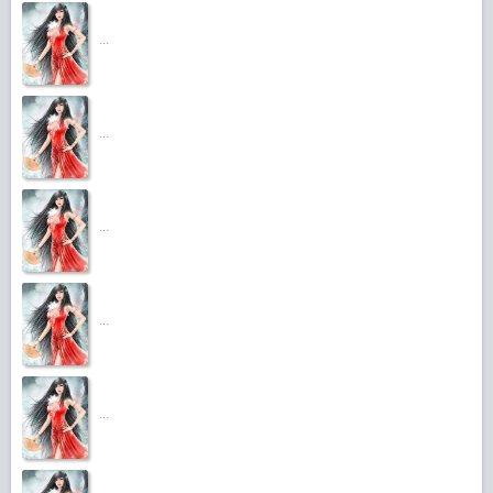
...
...
...
...
...