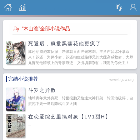
搜 索
“木山淮”全部小说作品
死遁后，疯批黑莲花他更疯了
苏还穿成炮灰反派，睁眼就直面淬光寒剑。主角声音冰冷拿命
来！苏还！为保小命，苏还抱住过路师兄的大腿高喊救命，大师
兄瞥见他脖颈上的青紫痕迹，义愤填膺别怕，我定为你做主！...
完结小说推荐
www.bgzw.org
斗罗之异数
地球青年意外身死，转世投胎又恰逢大神打架，轮回池破碎，自
混沌中走一遭后降临斗罗大陆...
在恋爱综艺里搞对象【1V1甜H】
...