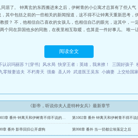
合就开黑，分分钟坑得她体无完肤！“影帝，听说您经常带太太一起直播开黑？”
人同居了。 钟离玄的东西搬进来之后，伊树青的小公寓才总算有了些人气
是的，不过这是个秘密，她还不知道。”然后被顶着满脖子草莓的新婚太太横打侧
息，其中包括之前的一些相关的新闻报道，这不得不让钟离天重新思考，伊
闻漫天飞舞。这是一个王影帝，听说你夫人是特种女兵
教授？ 不，他相信自己喜欢的女孩儿，也相信自己的眼光，这其中，一定
两个同在异国他乡的同胞，在夜里相互取暖，也算是一件好事儿。 唯一
阅读全文
不认识玛丽苏？[穿书]
风水局
快穿王者：英雄，我来撩！
三国好孩子
九零辣妻追夫
不朽青天
强秦
圣人吟
武道医王吴东
小嫡妻
上交给国
《影帝，听说你夫人是特种女兵》最新章节
第1003章 番外 钟离天和伊树青不得不说的故事4
99章 番外 影帝回归公开虐狗
第998章 番外 当一切都尘埃落定之后