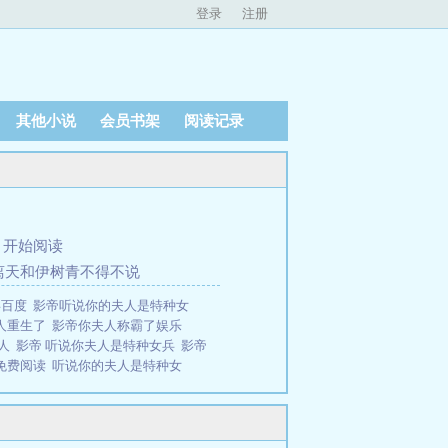
登录
注册
其他小说
会员书架
阅读记录
、
开始阅读
 钟离天和伊树青不得不说
兵百度
影帝听说你的夫人是特种女
人重生了
影帝你夫人称霸了娱乐
夫人
影帝 听说你夫人是特种女兵
影帝
免费阅读
听说你的夫人是特种女
女兵免费阅读
听说你夫人是特种女
夫人是特种女兵免费阅读
影帝夫人是
说你夫人是特种女兵：新书《宿主，
谁他妈能想到堂堂影帝竟然是个黑化