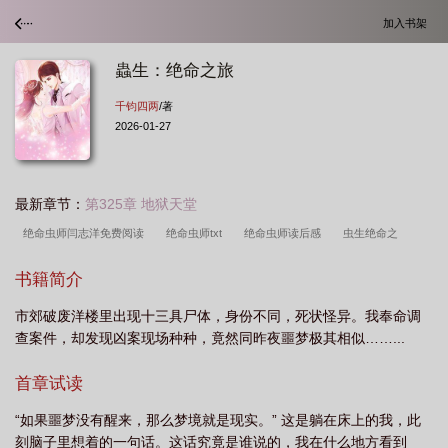
加入书架
蟲生：绝命之旅
千钧四两
/著
2026-01-27
最新章节：
第325章 地狱天堂
绝命虫师闫志洋免费阅读
绝命虫师txt
绝命虫师读后感
虫生绝命之
旅
虫生绝命之旅在线
虫生绝命之旅txt
绝命虫师2在线阅读
绝命虫
书籍简介
师
绝命虫师在线阅读
绝命虫师闫志洋第二季
绝命虫师2闫志洋免费阅
市郊破废洋楼里出现十三具尸体，身份不同，死状怪异。我奉命调
读
绝命虫师全文包邮
绝命之旅
查案件，却发现凶案现场种种，竟然同昨夜噩梦极其相似……...
首章试读
“如果噩梦没有醒来，那么梦境就是现实。” 这是躺在床上的我，此
刻脑子里想着的一句话。这话究竟是谁说的，我在什么地方看到