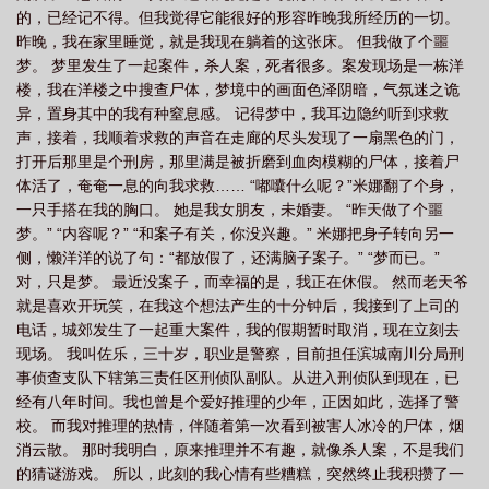
的，已经记不得。但我觉得它能很好的形容昨晚我所经历的一切。
昨晚，我在家里睡觉，就是我现在躺着的这张床。 但我做了个噩
梦。 梦里发生了一起案件，杀人案，死者很多。案发现场是一栋洋
楼，我在洋楼之中搜查尸体，梦境中的画面色泽阴暗，气氛迷之诡
异，置身其中的我有种窒息感。 记得梦中，我耳边隐约听到求救
声，接着，我顺着求救的声音在走廊的尽头发现了一扇黑色的门，
打开后那里是个刑房，那里满是被折磨到血肉模糊的尸体，接着尸
体活了，奄奄一息的向我求救…… “嘟囔什么呢？”米娜翻了个身，
一只手搭在我的胸口。 她是我女朋友，未婚妻。 “昨天做了个噩
梦。” “内容呢？” “和案子有关，你没兴趣。” 米娜把身子转向另一
侧，懒洋洋的说了句：“都放假了，还满脑子案子。” “梦而已。”
对，只是梦。 最近没案子，而幸福的是，我正在休假。 然而老天爷
就是喜欢开玩笑，在我这个想法产生的十分钟后，我接到了上司的
电话，城郊发生了一起重大案件，我的假期暂时取消，现在立刻去
现场。 我叫佐乐，三十岁，职业是警察，目前担任滨城南川分局刑
事侦查支队下辖第三责任区刑侦队副队。从进入刑侦队到现在，已
经有八年时间。我也曾是个爱好推理的少年，正因如此，选择了警
校。 而我对推理的热情，伴随着第一次看到被害人冰冷的尸体，烟
消云散。 那时我明白，原来推理并不有趣，就像杀人案，不是我们
的猜谜游戏。 所以，此刻的我心情有些糟糕，突然终止我积攒了一