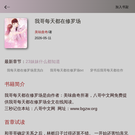
加入书架
我哥每天都在修罗场
美味曲奇
/著
2026-05-11
最新章节：
23妹妹什么都知道
我每天都在修罗场里洗白
我哥每天都在修罗场txt
穿书后我哥每天都在作
妖
每天都在修罗场[修真
每天都在修罗场的朕太累了作者嗷啊
每天都在修
书籍简介
罗场 有点困
每天都在修罗场的朕太累了
每天都在修罗场免费阅读
每天都
我哥每天都在修罗场是由作者：美味曲奇所著，八哥中文网免费提
在修罗场分卷阅
每天都在修罗场醒来
每天都在修罗场格格党
每天都在修罗
供我哥每天都在修罗场全文在线阅读。
场综
每天都在修罗场文
每天都在修罗场里花式洗白无防盗
每天都在修罗场
三秒记住本站：八哥中文网 网址：www.bgzw.org
的朕太累了免费
每天都在修罗场的朕太难了
每天都在修罗场全文阅读
哥哥
首章试读
每天都在修罗场
每天都在修罗场里挣扎
每天都在修罗场
我哥每天都想杀死
我
每天都在修罗场朕太累了
我哥每晚都想杀死我
每天都在修罗场里花
和哥哥确定关系之后，林栀日子过得还算不错。 一开始还害怕亲兄