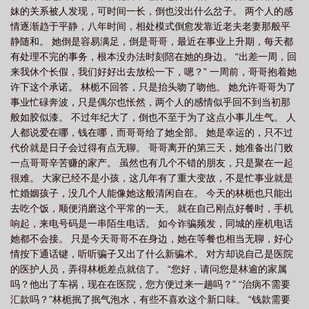
妹的关系被人发现，可时间一长，倒也没出什么岔子。 两个人的感
式
每天都在修罗场里免费阅读
每天都在修罗场耽
每天都在修罗场里死去活
情逐渐趋于平静，八年时间，相处模式倒愈发靠近老夫老妻那般平
来
每天都在修罗场1V5
每天都在修罗场中
静随和。 她倒是容易满足，倒是哥哥，最近在事业上升期，每天都
有处理不完的事务，根本没办法时刻陪在她的身边。 “出差一周，回
来我休个长假，我们好好出去放松一下，嗯？” 一周前，哥哥抱着她
许下这个承诺。 林栀不回答，只是抬头吻了吻他。 她允许哥哥为了
事业忙碌奔波，只是偶尔也怅然，两个人的感情似乎回不到当初那
般如胶似漆。 不过年纪大了，倒也不至于为了这点小事儿生气。 人
人都说爱在哪，钱在哪，而哥哥给了她全部。 她是幸运的，只不过
代价就是日子会过得有点无聊。 哥哥离开的第三天，她准备出门败
一点哥哥辛苦赚的家产。 虽然也有几个不错的朋友，只是聚在一起
很难。 大家已经不是小孩，这几年有了重大变故，不是忙事业就是
忙婚姻孩子，没几个人能像她这般清闲自在。 今天的林栀也只能出
去吃个饭，顺便消磨这个平常的一天。 就在自己刚点好餐时，手机
响起，来电号码是一串陌生电话。 如今诈骗频发，同城的座机电话
她都不会接。 只是今天哥哥不在身边，她在等餐也相当无聊，好心
情按下通话键，听听骗子又出了什么新骗术。 对方却说自己是医院
的医护人员，弄得林栀差点就信了。 “您好，请问您是林逾的家属
吗？他出了车祸，现在在医院，您方便过来一趟吗？” “治病不需要
汇款吗？”林栀抿了抿气泡水，有些不喜欢这个新口味。 “钱款需要