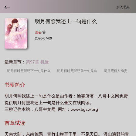
加入书架
明月何照我还上一句是什么
渔妄
/著
2026-07-09
最新章节：
第97章 机缘
明月何时照我还下一句是什么
明月何时照我还前一句是啥
明月照何夕渔妄
TXT百度
明月何时照人
明月何时照我还是什么生肖
明月何相照
明月照
书籍简介
何夕 渔妄
明月何时照的前一句
明月照何人完整诗
明月照何夕笔趣
明月何照我还上一句是什么是由作者：渔妄所著，八哥中文网免费
阁
明月照何夕苏暮雨最新章节更新
明月 照
明月照何人
明月何时照古
提供明月何照我还上一句是什么全文在线阅读。
人
明月何时照我还的下一句是什么
明月何时照我前一句
明月何时照我还的
三秒记住本站：八哥中文网 网址：www.bgzw.org
前一句是什么
明月照何夕江惟TXT百度
明月何时照我还照的意思
明月照何
首章试读
夕1-84章作者渔妄
明月照何夕男主江惟
明月照何夕裴仙子故事
明月照何夕
免费阅读笔趣阁
明月照明月
明月照何时照我还
明月何时照我还意思
明
天南大陆，东南荒隅，青竹山横亘千里，不见天日。 漫山遍野的青