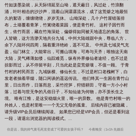
竹如泼墨染就，从天际绵延至山坳，遮天蔽日，风过处，竹浪翻
照何人的上一句是什么
明月何时照我还的上一句是什么
明月照何夕笔趣
涌，叶叶相击的沙沙声，混着山涧潺潺流水，成了这荒僻之地最恒
阁
明月照何夕渔妄
明月照何夕江惟
明月何时照我还的前一句是什么
明
久的絮语，缠缠绕绕，岁岁无休。 山坳深处，几十户竹屋错落排
月何时照我还照的意思
明月照何夕男主江惟的扮演者是谁
明月照何夕江惟txt
布，土墙覆着青茅，竹篱绕着菜园，便是青竹村。 这村子因竹而
生，依竹而居，藏在竹海深处，偏僻得如同被天地遗忘的角落。 世
免费阅读
明月照何夕最新章节
明月照何人完整诗
明月何时照
明月照何
人皆晓，这方浩渺天地共分九域，中州大陆雄踞中央，尊临八方，
夕1-84章
明月何时照我还前一句是啥
明月照何夕渔妄txt
明月照何夕江惟
余下八陆环伺四周，隔着重洋绝岭，遥不可及。 中州及七域灵气充
TXT百度
明月何时照我还的下一句是什么
明月何照我还上一句是什么
明月
盈，仙门林立，大能辈出，可搬山填海，可寿与天齐；唯独这天南
大陆，灵气稀薄如缕，仙踪难觅，纵有外界修仙者途经，也不过是
照我何时归
明月照何夕江惟全集
明月照何时照我还
明月何时照我还的照是
掠影而过，从不停留半刻，只当此处是蛮荒僻壤，不值一顾。 于青
什么意思
明月何时照人
明月何时照的前一句
明月照何夕 渔妄
明月照
竹村的村民而言，九域纵横、修仙长生，不过是村口老槐树下，白
何夕男主江惟
明月照何夕免费阅读笔趣阁
明月照何处的
明月照何夕
发老者抽着旱烟，随口闲谈的遥远传说。 他们终其一生困在青竹山
渔
里，日出而作，日落而息，采竹挖笋，狩猎耕田，守着一方小小村
明月照何夕1-84章作者
明月照何夕1-84章作者渔妄
明月照何夕江惟完结
落，过着与世无争的凡俗日子，不知仙途为何物，亦不羡长生之
了吗
明月何时照我前一句
明月今夕照何人
明月照何夕 最新
明月照明
境。 唯有江惟，是这安稳烟火里，唯一的异数。 他是青竹村唯一的
月
明月照何夕txt
明月照何夕苏暮雨最新章节更新
明月何相照
明月何
外姓人，也是村里唯一一个无父无母的孤童。 后续内容已被隐藏，
时照我还下一句是什么
明月照何夕渔全文免费阅读
明月何时照我还什么意
请升级VIP会员后继续阅读。 如果您已经是VIP会员，但还是看到这
一段，请退出浏览器的阅读模式。...
思
明月何时照我还照是什么意思
明月照何夕在线阅读
明月何时照我还意思
是什么
你是说，我的帅气黄毛死党变成了可爱的女孩子吗？
今夜晚安（1v1h 先婚后