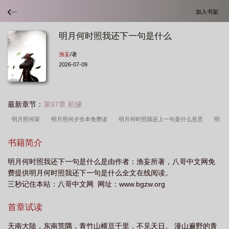
加入书架
明月何时照我还下一句是什么
渔妄
/著
2026-07-09
最新章节：
第97章 机缘
明月照何渠
明月照何夕全本免费读
明月何时照我还上一句是什么意思
明
月何时照我还一句是什么意思
明月照何夕笔趣阁最新章节更新时间
明月何吋照
书籍简介
我还
明月照何夕裴仙子
明月何照他还的免费
明月何时照我还是什么意
明月何时照我还下一句是什么是由作者：渔妄所著，八哥中文网免
思?
明月何时照我心是什么意思
明月照何夕裴仙子故事
明月照何夕男主江
费提供明月何时照我还下一句是什么全文在线阅读。
惟TXT
明月照何夕全文免费阅读
明月照何夕全本TXT
明月何时照我心上一
三秒记住本站：八哥中文网 网址：www.bgzw.org
句是什么
明月 照
明月何时照我还意思
明月何时照我的上一句是什
首章试读
么
明月照何夕渔妄TXT百度
明月何时照我还是什么生肖
明月何时照古
人
明月照何夕 江惟
明月何时照我前一句是什么
明月照我何时还
明月
天南大陆，东南荒隅，青竹山横亘千里，不见天日。 漫山遍野的青